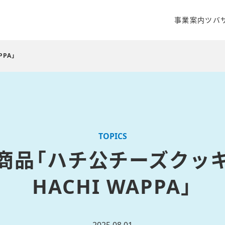
事業案内
ツバ
クリエイティ
商品開発・販
PA」
WEBマーケ
TOPICS
商品「ハチ公チーズクッ
HACHI WAPPA」