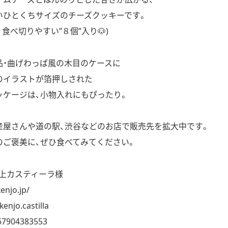
いひとくちサイズのチーズクッキーです。
食べ切りやすい”８個”入り🐶)
品・曲げわっぱ風の木目のケースに
のイラストが箔押しされた
ッケージは、小物入れにもぴったり。
産屋さんや道の駅、渋谷などのお店で販売先を拡大中です。
のご褒美に、ぜひ食べてみてください。
献上カスティーラ様
enjo.jp/
enjo.castilla
67904383553