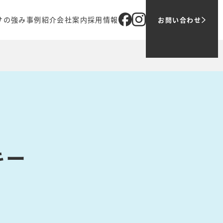
サの強み
事例紹介
会社案内
採用情報
お問い合わせ
ブ
オリジナル商品
企業理念
メッセージ
売
代表メッセージ
ツバサでの働き方
ティング
会社概要
1日の仕事の流れ
アクセス
募集職種
グループ会社
お問い合わせ・ご応募
主要取引先
キー