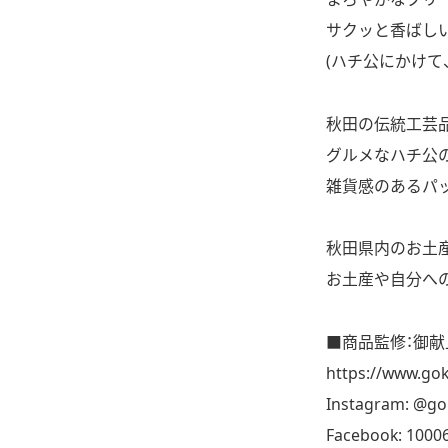
サクッと香ばし
(ハチ公にかけて、
秋田の伝統工芸
グルメなハチ公
雑貨感のあるパ
秋田県内のお土
お土産や自分へ
■商品監修：御
https://www.gok
Instagram:
@gok
Facebook:
1000