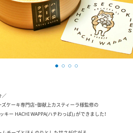
介／
ーズケーキ専門店・御献上カスティーラ様監修の
キー HACHI WAPPA(ハチわっぱ)」ができました！
ームチーズとほんのりとした甘さが広がる、