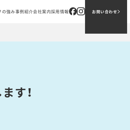
サの強み
事例紹介
会社案内
採用情報
お問い合わせ
ブ
オリジナル商品
企業理念
メッセージ
売
代表メッセージ
ツバサでの働き方
ティング
会社概要
1日の仕事の流れ
アクセス
募集職種
グループ会社
お問い合わせ・ご応募
主要取引先
ます！