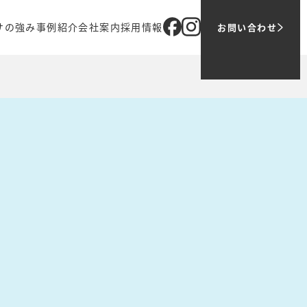
サの強み
事例紹介
会社案内
採用情報
お問い合わせ
ブ
オリジナル商品
企業理念
メッセージ
売
代表メッセージ
ツバサでの働き方
ティング
会社概要
1日の仕事の流れ
アクセス
募集職種
グループ会社
お問い合わせ・ご応募
主要取引先
業