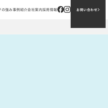
サの強み
事例紹介
会社案内
採用情報
お問い合わせ
ブ
オリジナル商品
企業理念
メッセージ
売
代表メッセージ
ツバサでの働き方
ティング
会社概要
1日の仕事の流れ
アクセス
募集職種
グループ会社
お問い合わせ・ご応募
主要取引先