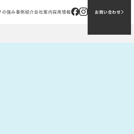
サの強み
事例紹介
会社案内
採用情報
お問い合わせ
ブ
オリジナル商品
企業理念
メッセージ
売
代表メッセージ
ツバサでの働き方
ティング
会社概要
1日の仕事の流れ
アクセス
募集職種
グループ会社
お問い合わせ・ご応募
主要取引先