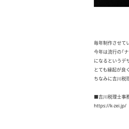
毎年制作させて
今年は流行の「ナ
になるというデ
とても縁起が良
ちなみに吉川税
■吉川税理士事
https://k-zei.jp/