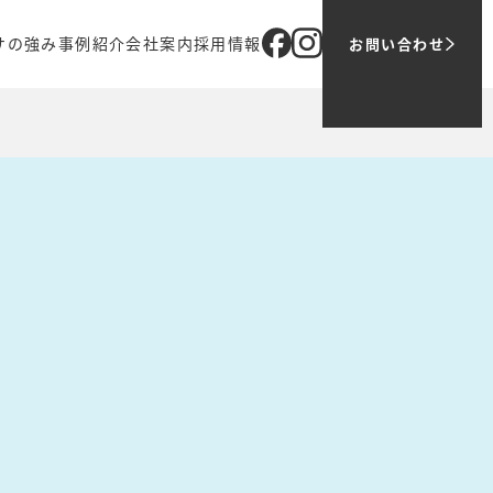
サの強み
事例紹介
会社案内
採用情報
お問い合わせ
ブ
オリジナル商品
企業理念
メッセージ
売
代表メッセージ
ツバサでの働き方
ティング
会社概要
1日の仕事の流れ
アクセス
募集職種
グループ会社
お問い合わせ・ご応募
主要取引先