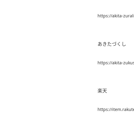
https://akita-zura
あきたづくし
https://akita-zuk
楽天
https://item.raku