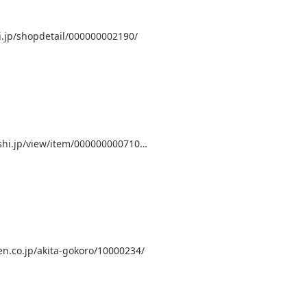
li.jp/shopdetail/000000002190/
ushi.jp/view/item/000000000710…
ten.co.jp/akita-gokoro/10000234/