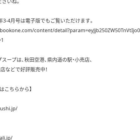
ださいね。
4年3-4月号は電子版でもご覧いただけます。
ctibookone.com/content/detail?param=eyJjb250ZW50TnVt
=1
スープは、秋田空港、県内道の駅・小売店、
売店などで好評販売中！
はこちらから】
ushi.jp/
li.jp/