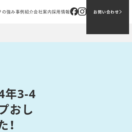
サの強み
事例紹介
会社案内
採用情報
お問い合わせ
ブ
オリジナル商品
企業理念
メッセージ
売
代表メッセージ
ツバサでの働き方
ティング
会社概要
1日の仕事の流れ
アクセス
募集職種
グループ会社
お問い合わせ・ご応募
主要取引先
年3-4
プおし
た！